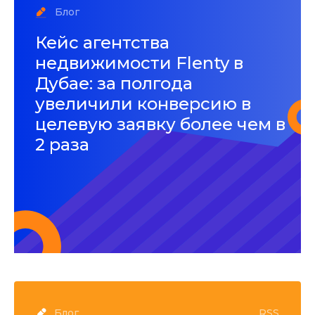
Блог
Кейс агентства
недвижимости Flenty в
Дубае: за полгода
увеличили конверсию в
целевую заявку более чем в
2 раза
Блог
RSS