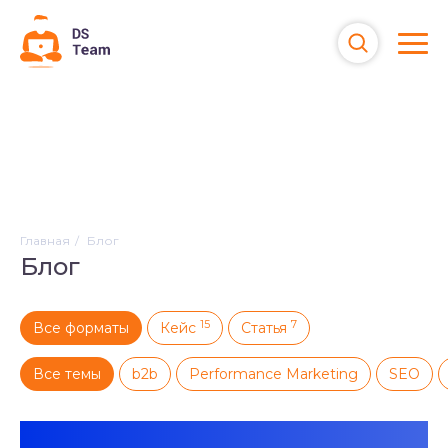
Услуги
Кейсы
Блог
Компания
Главная
Блог
Блог
Контакты
15
7
Все форматы
Кейс
Статья
Все темы
b2b
Performance Marketing
SEO